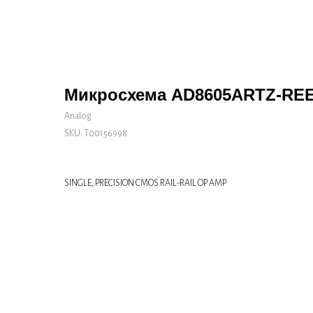
Микросхема AD8605ARTZ-RE
Analog
SKU:
Т00156998
SINGLE, PRECISION CMOS RAIL-RAIL OP AMP