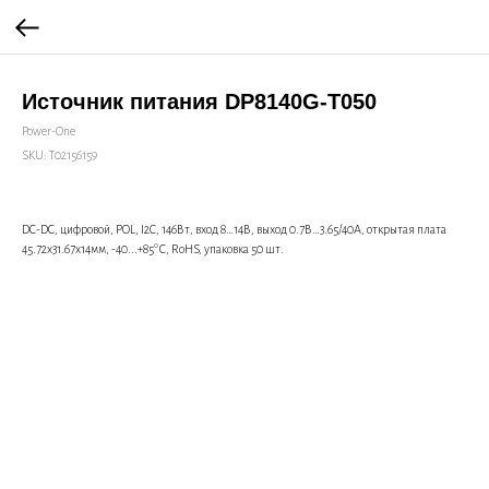
Источник питания DP8140G-T050
Power-One
SKU:
Т02156159
DC-DC, цифровой, POL, I2C, 146Вт, вход 8…14В, выход 0.7В…3.65/40А, открытая плата
45.72x31.67x14мм, -40...+85°С, RoHS, упаковка 50 шт.