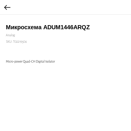
Микросхема ADUM1446ARQZ
Analog
SKU:
Т02219504
Micro-power Quad-CH Digital Isolator