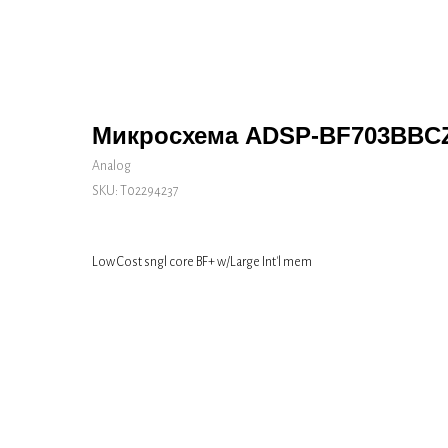
Микросхема ADSP-BF703BBC
Analog
SKU:
Т02294237
Low Cost sngl core BF+ w/Large Int'l mem