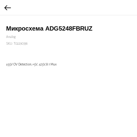
Микросхема ADG5248FBRUZ
Analog
SKU:
Т02290336
±55V OV Detection,+5V, ±25V,8:1 Mux