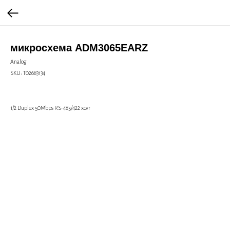
микросхема ADM3065EARZ
Analog
SKU:
Т02683134
1/2 Duplex 50Mbps RS-485/422 xcvr