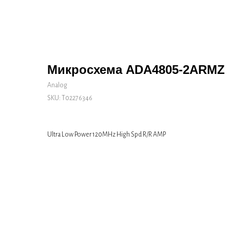
Микросхема ADA4805-2ARMZ
Analog
SKU:
Т02276346
Ultra Low Power 120MHz High Spd R/R AMP