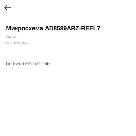
Микросхема AD8599ARZ-REEL7
Analog
SKU:
Т00254856
Dual Low Noise JFet 1nV Amplifer