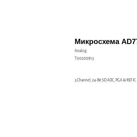
Микросхема AD7
Analog
Т00200813
3 Channel, 24-Bit SD ADC, PGA & REF IC