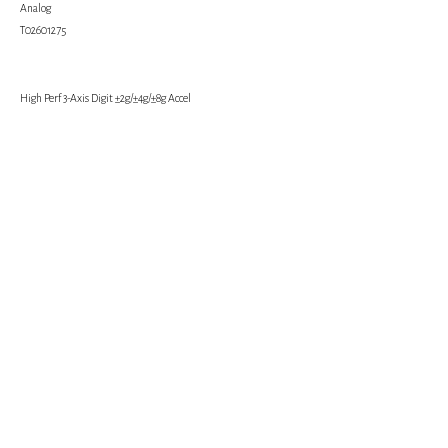
Analog
Т02601275
High Perf 3-Axis Digit ±2g/±4g/±8g Accel