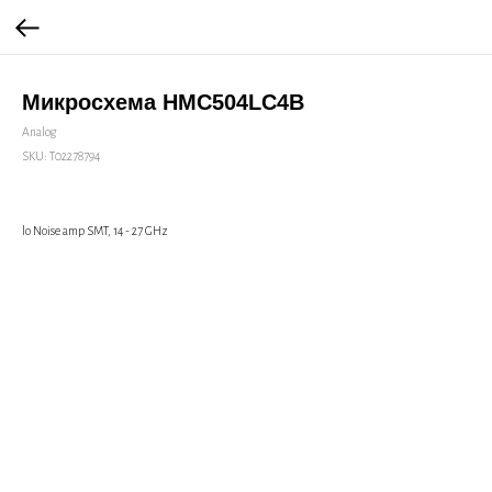
Микросхема HMC504LC4B
Analog
SKU:
Т02278794
lo Noise amp SMT, 14 - 27 GHz