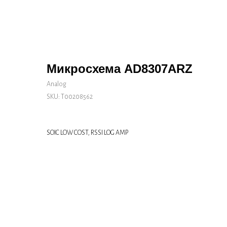
Микросхема AD8307ARZ
Analog
SKU:
Т00208562
SOIC LOW COST, RSSI LOG AMP