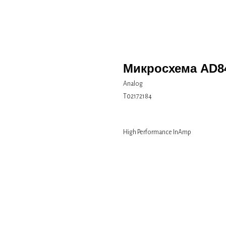
Микросхема AD8
Analog
Т02172184
High Performance InAmp