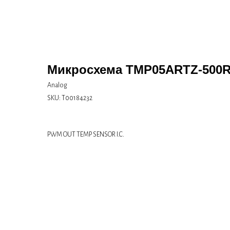
Микросхема TMP05ARTZ-500
Analog
SKU:
Т00184232
PWM OUT TEMP SENSOR I.C.