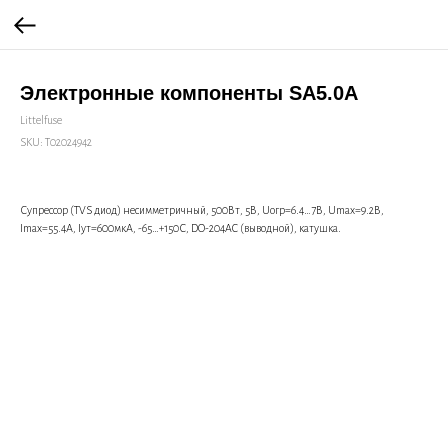
Электронные компоненты SA5.0A
Littelfuse
SKU:
Т02024942
Супрессор (TVS диод) несимметричный, 500Вт, 5В, Uогр=6.4…7В, Umax=9.2В,
Imax=55.4А, Iут=600мкА, -65…+150С, DO-204AC (выводной), катушка.