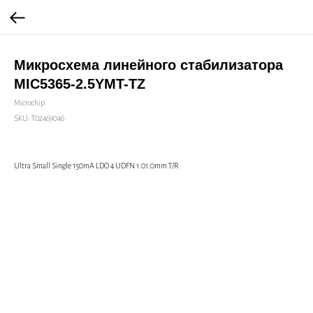
Микросхема линейного стабилизатора
MIC5365-2.5YMT-TZ
Microchip
SKU:
Т02469046
Ultra Small Single 150mA LDO 4 UDFN 1.01.0mm T/R