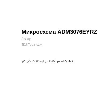
Микросхема ADM3076EYRZ
Analog
SKU:
Т00250275
3V 15kV ESD RS-485 FD 16Mbps w/FS, EN IC