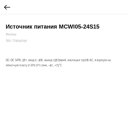
Источник питания MCWI05-24S15
Minmax
SKU:
Т03050059
DC-DC SIP8, 5Вт, вход 9…36В, выход 15В/334мА, изоляция 1500В AC, в корпусе на
печатную плату 21.8?9.3?11.2мм, -40…+75°С