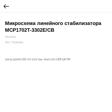
Микросхема линейного стабилизатора
MCP1702T-3302E/CB
Microchip
SKU:
Т00303040
Low Iq 250mA LDO, Vin 13.2V max, Vout=3.3V 3 SOT-23A T/R