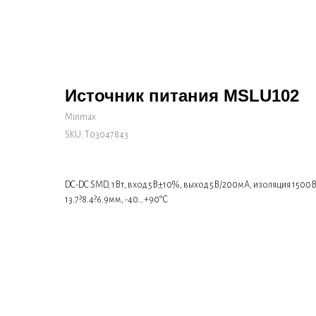
Источник питания MSLU102
Minmax
SKU:
Т03047843
DC-DC SMD, 1Вт, вход 5В±10%, выход 5В/200мА, изоляция 1500В
13.7?8.4?6.9мм, -40…+90°С