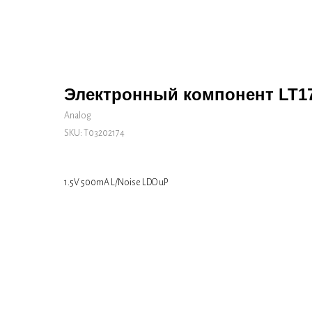
Электронный компонент LT17
Analog
SKU:
Т03202174
1.5V 500mA L/Noise LDO uP