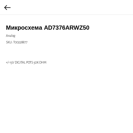
Микросхема AD7376ARWZ50
Analog
SKU:
Т00228877
+/-15V DIGITAL POTS 50K OHM