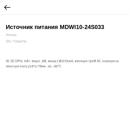
Источник питания MDWI10-24S033
Minmax
SKU:
Т03049756
DC-DC DIP16, 10Вт, вход 9…36В, выход 3.3В/2700мА, изоляция 1500В DC, в корпусе на
печатную плату 23.8?13.7?8мм, -40…+80°С