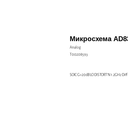
Микросхема AD8
Analog
Т00208593
SOIC G=20dB LO DISTORT'N 1.2GHz Dif