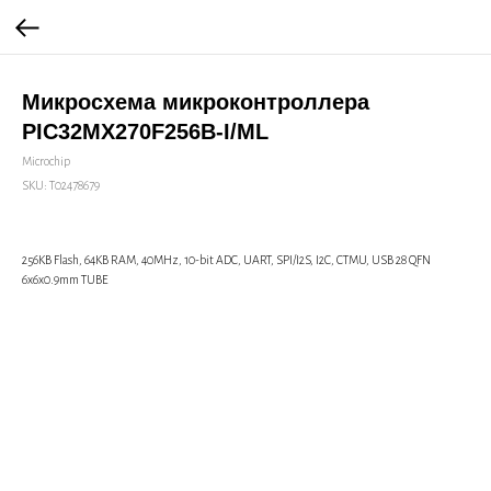
Микросхема микроконтроллера
PIC32MX270F256B-I/ML
Microchip
SKU:
Т02478679
256KB Flash, 64KB RAM, 40MHz, 10-bit ADC, UART, SPI/I2S, I2C, CTMU, USB 28 QFN
6x6x0.9mm TUBE