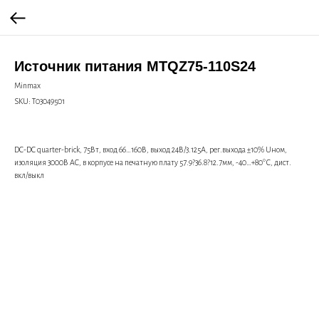
Источник питания MTQZ75-110S24
Minmax
SKU:
Т03049501
DC-DC quarter-brick, 75Вт, вход 66…160В, выход 24В/3.125А, рег.выхода ±10% Uном,
изоляция 3000В AC, в корпусе на печатную плату 57.9?36.8?12.7мм, -40…+80°С, дист.
вкл/выкл