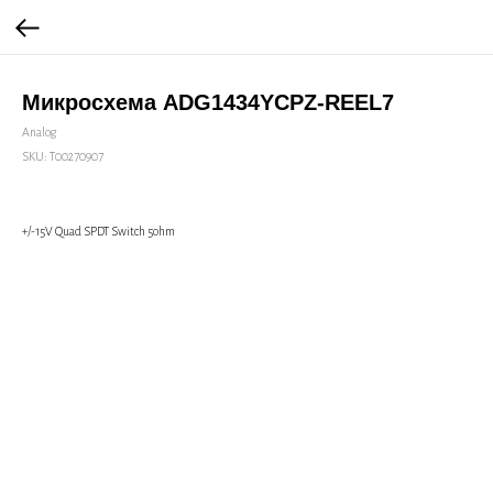
Микросхема ADG1434YCPZ-REEL7
Analog
SKU:
Т00270907
+/-15V Quad SPDT Switch 5ohm