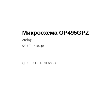
Микросхема OP495GPZ
Analog
SKU:
Т00170740
QUAD RAIL-TO-RAIL AMP IC