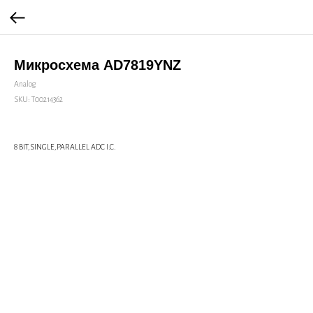
Микросхема AD7819YNZ
Analog
SKU:
Т00214362
8 BIT,SINGLE,PARALLEL ADC I.C.