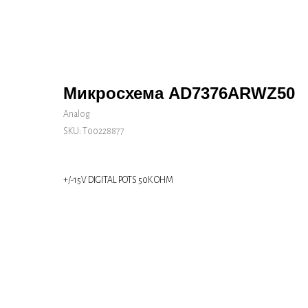
Микросхема AD7376ARWZ50
Analog
SKU:
Т00228877
+/-15V DIGITAL POTS 50K OHM